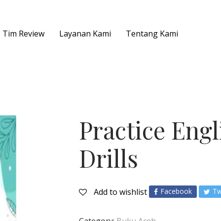
Tim Review
Layanan Kami
Tentang Kami
Penerbitan Buku Ilmiah dan
Populer
Practice Eng
Penerbitan Buku Biaya Mandiri
Drills
Jasa Penulisan Buku
Add to wishlist
Facebook
Tw