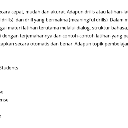
ra cepat, mudah dan akurat. Adapun drills atau latihan-lat
ional drills), dan drill yang bermakna (meaningful drills). Da
 materi latihan terutama melalui dialog, struktur bahasa, 
i dengan terjemahannya dan contoh-contoh latihan yang per
capkan secara otomatis dan benar. Adapun topik pembelajaran
Students
se
ense
e