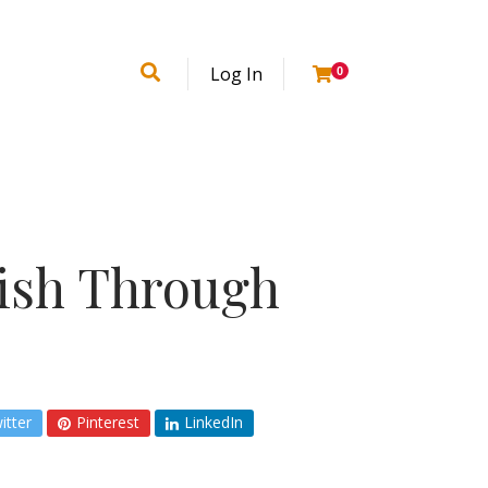
Log In
0
lish Through
itter
Pinterest
LinkedIn