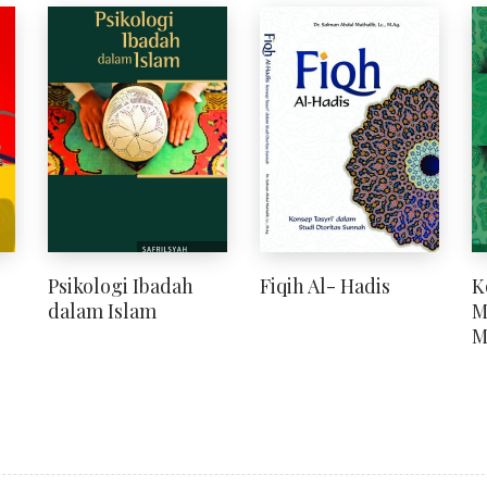
Psikologi Ibadah
Fiqih Al- Hadis
K
dalam Islam
M
M